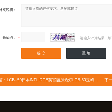
补充说明：
验证码：
请输入计算结果（填
篇：
LCB--50日本INFLIDGE英富丽加热灯LCB-50玉崎供应
下