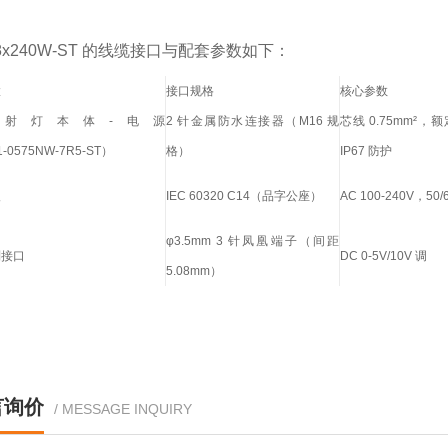
68x240W‑ST 的线缆接口与配套参数如下：
置
接口规格
核心参数
持射灯本体‑电源
2 针金属防水连接器（M16 规
芯线 0.75mm²，额
‑0575NW‑7R5‑ST）
格）
IP67 防护
入
IEC 60320 C14（品字公座）
AC 100‑240V，50/
φ3.5mm 3 针凤凰端子（间距
制接口
DC 0‑5V/10V 调
5.08mm）
言询价
/ MESSAGE INQUIRY