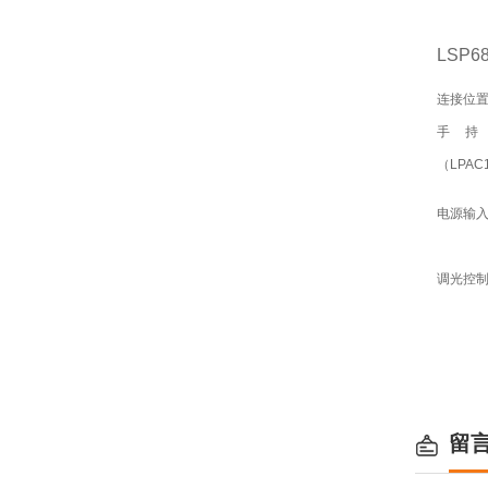
LSP
连接位
手
（LPAC1
电源输
调光控
留