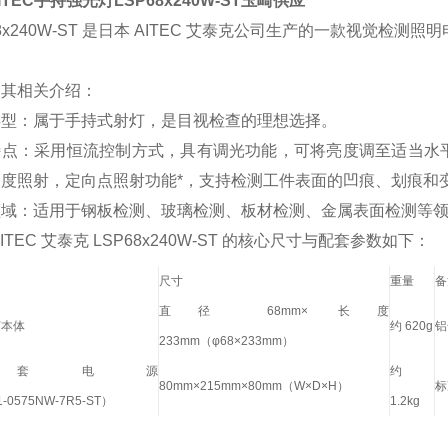
ITEC手持强光灯LSP68x240W-ST玉崎供应
68x240W-ST 是日本 AITEC 艾泰克公司生产的一款视觉检测照
是其相关介绍：
类型：属于手持式射灯，是目视检查的理想选择。
特点：采用恒流控制方式，具有调光功能，可将亮度调至适当水
角度照射，定向点照射功能*，支持检测工件表面的凹痕、划痕和
领域：适用于钢板检测、玻璃检测、板材检测、金属表面检测等
AITEC 艾泰克 LSP68x240W-ST 的核心尺寸与配套参数如下：
尺寸
重量
备
直径 68mm× 长度
灯本体
约 620g
铝
233mm（φ68×233mm）
配套电源
约
80mm×215mm×80mm（W×D×H）
标
‑0575NW‑7R5‑ST）
1.2kg