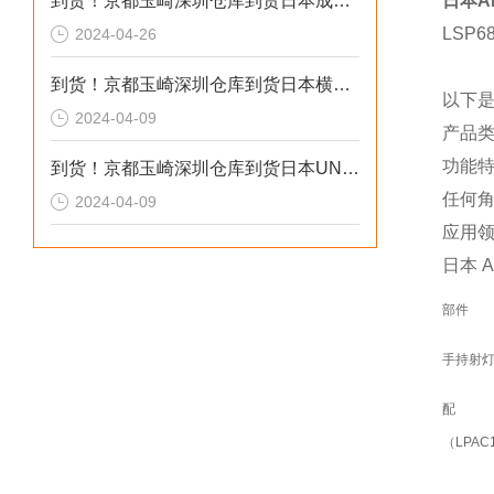
到货！京都玉崎深圳仓库到货日本成茂锻针仪MF2
日本A
LSP
2024-04-26
到货！京都玉崎深圳仓库到货日本横河 电导率仪传感器 SC8SG-R31-T-305-P1-A
以下
2024-04-09
产品
功能
到货！京都玉崎深圳仓库到货日本UNITTA音波式皮带张力计U-550替换U-508
任何
2024-04-09
应用
日本 
部件
手持射
（LPAC1