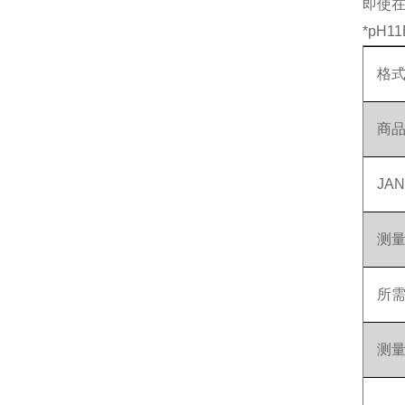
即使
*pH1
格
商
JA
测
所
测