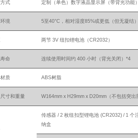
示方式
定制（单色）数字液晶显示屏（带背光功能
用环境
5至40°C，相对湿度85%或更低（但无凝结
源
两节 3V 纽扣锂电池（CR2032）
池寿命
连续使用时间约 400 小时（背光关闭）*4
要材质
ABS树脂
形尺寸和重量
W164mm x H29mm x D20mm（不包括
传感器 / 2 枚纽扣型锂电池 (CR2032) / 1 
纳盒
件