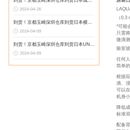
到货！京都玉崎深圳仓库到货日本成茂锻针仪MF2
原装日
LAQ
2024-04-26
（0.
到货！京都玉崎深圳仓库到货日本横河 电导率仪传感器 SC8SG-R31-T-305-P1-A
*可能
2024-04-09
只需
微滴测
到货！京都玉崎深圳仓库到货日本UNITTA音波式皮带张力计U-550替换U-508
验室
2024-04-09
任何
简单
根据
滴、
可以
机身
降低
标准溶
配备