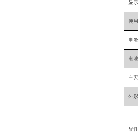
显
使
电
电
主
外
配