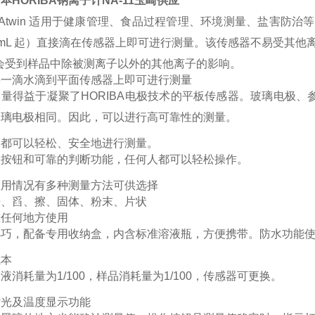
本HORIBA钠离子计NA-11玉崎供应
UAtwin 适用于健康管理、食品过程管理、环境测量、盐害防
3 mL 起）直接滴在传感器上即可进行测量。该传感器不易受其
会受到样品中除被测离子以外的其他离子的影响。
将一滴水滴到平面传感器上即可进行测量
量得益于凝聚了HORIBA电极技术的平板传感器。玻璃电极、
玻璃电极相同。因此，可以进行高可靠性的测量。
人都可以轻松、安全地进行测量。
的按钮和可靠的判断功能，任何人都可以轻松操作。
应用情况有多种测量方法可供选择
浸、舀、擦、固体、粉末、片状
在任何地方使用
小巧，配备专用收纳盒，内含标准溶液瓶，方便携带。防水功能
成本
液消耗量为1/100，样品消耗量为1/100，传感器可更换。
背光及温度显示功能