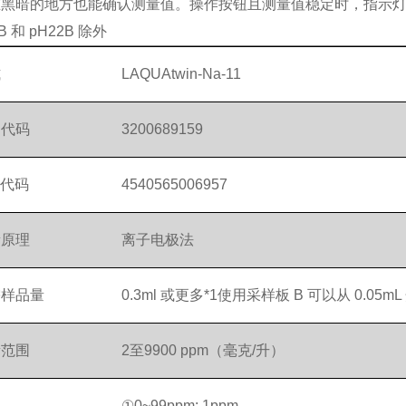
在黑暗的地方也能确认测量值。操作按钮且测量值稳定时，指示
1B 和 pH22B 除外
式
LAQUAtwin-Na-11
品代码
3200689159
N代码
4540565006957
量原理
离子电极法
需样品量
0.3ml 或更多*1使用采样板 B 可以从 0.05
量范围
2至9900 ppm（毫克/升）
①0~99ppm: 1ppm