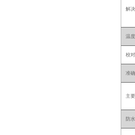
解
温
校
准
主
防