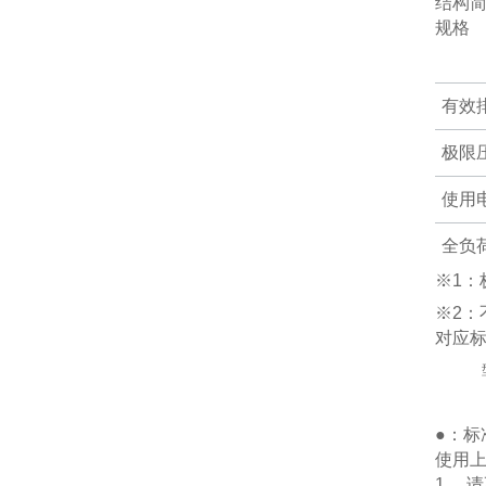
结构
规格
有效
极限
使用
全负
※1：
質量
※2：
对应标
吸・
使用
最大
●：标
D
使用
1. 