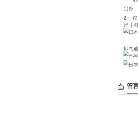
另外
2. 
尺寸
排气
留