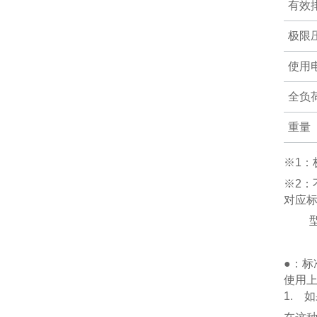
有效
极限
使用
全负
重量
吸・
※1：
※2：
使用
对应标
围
最大
●：标
DA
使用
1. 