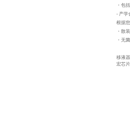
・包
- 产
根据
・散装
・无菌
移液
宏芯