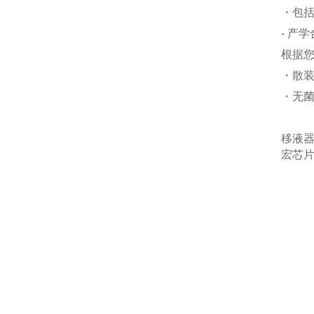
・包
- 产
根据
・散装
・无菌
移液
宏芯