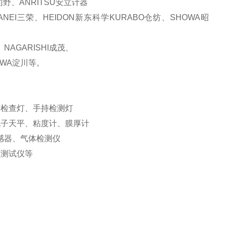
冈野、
ANRITSU
安立计器
ANEI
三荣、
HEIDON
新东科学
KURABO
仓纺、
SHOWA
昭
、
NAGARISHI
成茂、
AWA
淀川等。
面检查灯、手持检测灯
电子天平、粘度计、膜厚计
感器、气体检测仪
变测试仪等