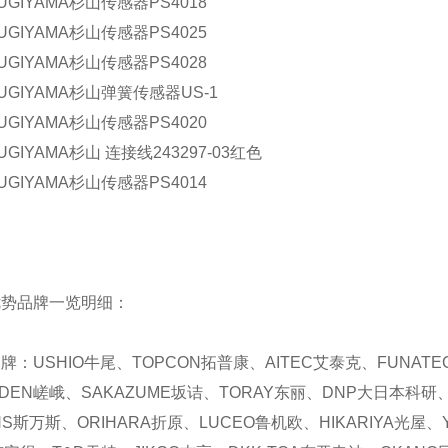
UGIYAMA杉山传感器PS4018
UGIYAMA杉山传感器PS4025
UGIYAMA杉山传感器PS4028
UGIYAMA杉山弹簧传感器US-1
UGIYAMA杉山传感器PS4020
GIYAMA杉山 连接线243297-03红色
UGIYAMA杉山传感器PS4014
优势品牌一览明细：
品牌：
USHIO
牛尾、
TOPCON
拓普康、
AITEC
艾泰克、
FUNATE
DEN
嵯峨、
SAKAZUME
坂诘、
TORAY
东丽、
DNP
大日本科研
NS
斯万斯、
ORIHARA
折原、
LUCEO
鲁机欧、
HIKARIYA
光屋、