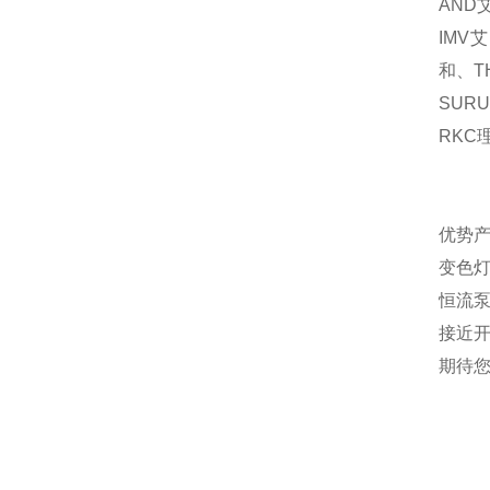
AND
IMV
艾
和、
T
SURU
RKC
优势产
变色灯
恒流
接近
期待