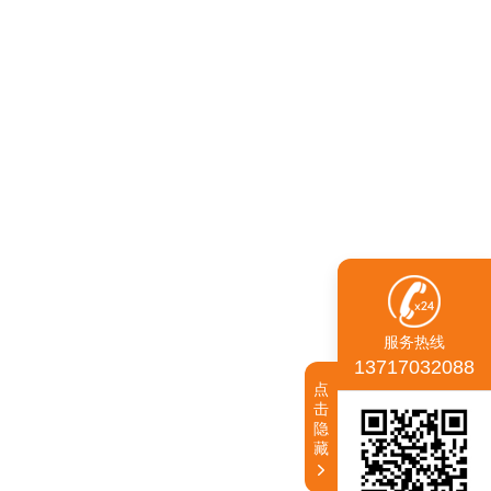
服务热线
13717032088
点
击
隐
藏