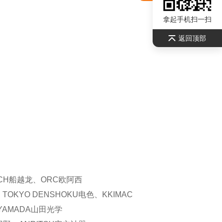
拿起手机扫一扫
返回顶部
CH
船越龙、
ORC
欧阿西
、
TOKYO DENSHOKU
电色、
KKIMAC
YAMADA
山田光学