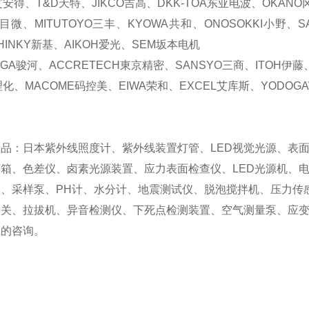
艾安得、
T&D
天特、
JIKCO
吉高、
DKK-TOA
东亚电波、
OKANO
目微、
MITUTOYO
三丰、
KYOWA
共和、
ONOSOKKI
小野、
S
HINKY
新基、
AIKOH
爱光、
SEM
坂本电机
GA
骏河、
ACCRETECH
東京精密、
SANSYO
三商、
ITOH
伊藤
理化、
MACOME
码控美、
EIWA
荣和、
EXCEL
艾库斯、
YODOG
品：日本紫外线照度计、紫外线装置灯管、LED视觉光源、表
箱、色差仪、卤素光源装置、应力表面检查仪、LED光源机、
泵、采样泵、PH计、水分计、地震测试仪、脱泡搅拌机、压力传
开关、拉拔机、异音检测仪、下死点检测装置、空气测量泵、应
您的咨询。