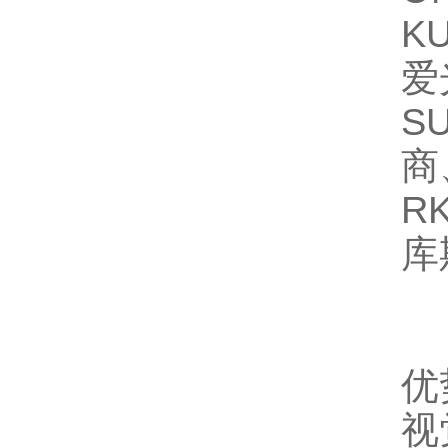
K
爱
S
商
R
库
优
视