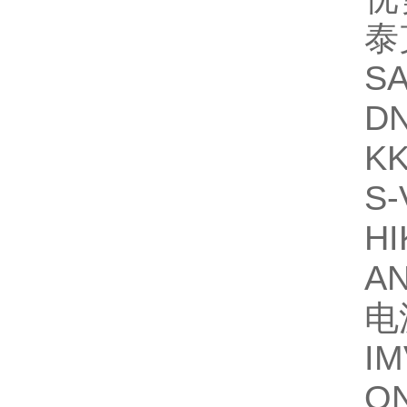
泰
S
D
K
S-
HI
A
电
IM
O