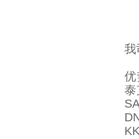
我
优
泰
S
D
K