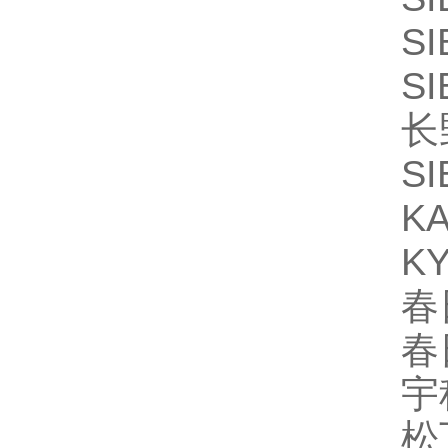
S
S
长
SI
K
KY
春
春
宇
松