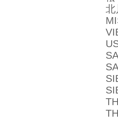
北
M
V
U
S
S
SI
SI
TH
T