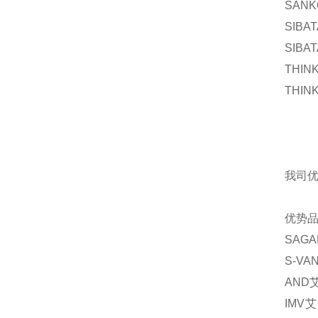
SANK
SIBA
SIBA
THIN
THIN
我司
优势
SAGA
S-VA
AND
IMV
艾