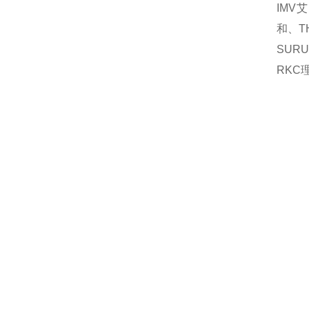
IMV
艾
和、
T
SURU
RKC