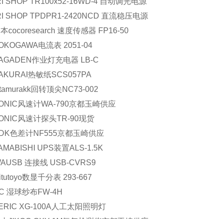
RI SHOP TR100x52-16WD-4 自动调光电源
RI SHOP TPDPR1-2420NCD 直流稳压电源
cocoresearch 速度传感器 FP16-50
KOGAWA电流表 2051-04
AGADEN作业灯充电器 LB-C
KURAI热敏纸SCS057PA
tamurakk回转顶尖NC73-002
ONIC风速计WA-790京都玉崎供应
ONIC风速计探头TR-90现货
DK色差计NF555京都玉崎供应
MABISHI UPS装置ALS-1.5K
AUSB 连接线 USB-CVRS9
tutoyo数显千分表 293-667
C 湿球纱布FW-4H
ERIC XG-100A人工太阳照明灯