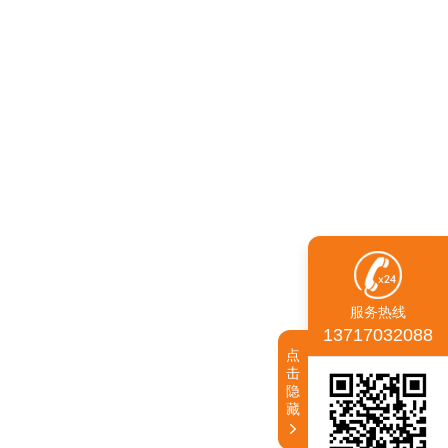
服务热线
13717032088
点
击
隐
藏