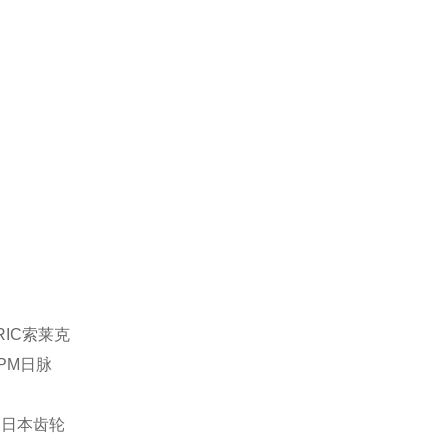
RIC
索莱克
PM
日脉
R
日本齿轮