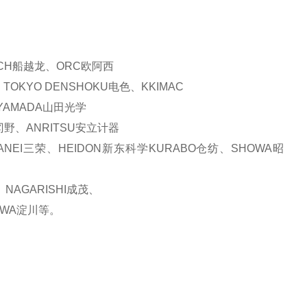
CH
船越龙、
ORC
欧阿西
、
TOKYO DENSHOKU
电色、
KKIMAC
YAMADA
山田光学
冈野、
ANRITSU
安立计器
ANEI
三荣、
HEIDON
新东科学
KURABO
仓纺、
SHOWA
昭
、
NAGARISHI
成茂、
AWA
淀川等。