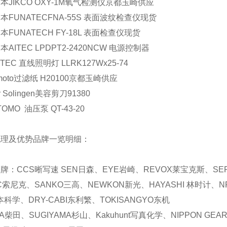
本JIKCO OXY-1M氧气检测仪京都玉崎供应
本FUNATECFNA-55S 表面波纹检查仪现货
本FUNATECH FY-18L 表面检查仪现货
AITEC LPDPT2-2420NCW 电源控制器
TEC 直线照明灯 LLRK127Wx25-74
imoto过滤纸 H20100京都玉崎供应
r Solingen美容剪刀91380
TOMO 油压泵 QT-43-20
代理及优势品牌一览明细：
品牌：
CCS
晰写速
SEN
日森、
EYE
岩崎、
REVOX
莱宝克斯、
SE
C
索尼克、
SANKO
三高、
NEWKON
新光、
HAYASHI
林时计、
N
本科学、
DRY-CABI
东利繁、
TOKISANGYO
东机
A
柴田、
SUGIYAMA
杉山、
Kakuhunt
写真化学、
NIPPON GEA