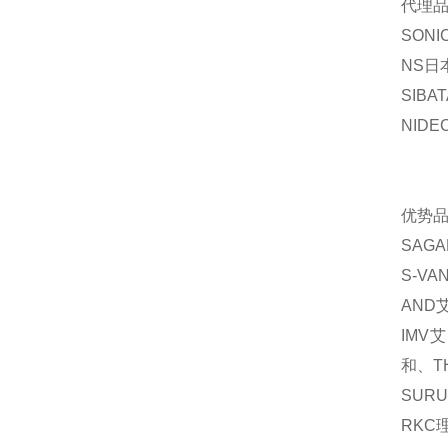
代理
SONI
NS
日
SIBAT
NIDE
优势
SAGA
S-VA
AND
IMV
艾
和、
T
SURU
RKC