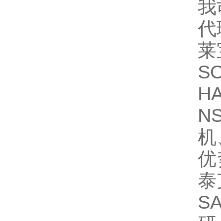
我
代
莱
S
H
N
机
优
泰
S