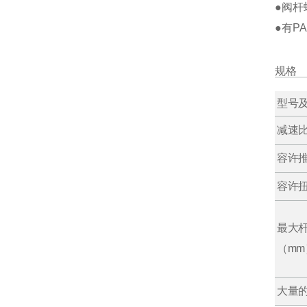
●阀
●有P
规格
型号
减速
容许
容许
最大
（mm
大量