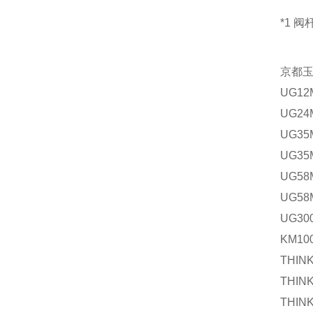
*1 
京都
UG
1
UG
2
UG
3
UG
3
UG
5
UG
5
UG
3
KM
1
THIN
THIN
THIN