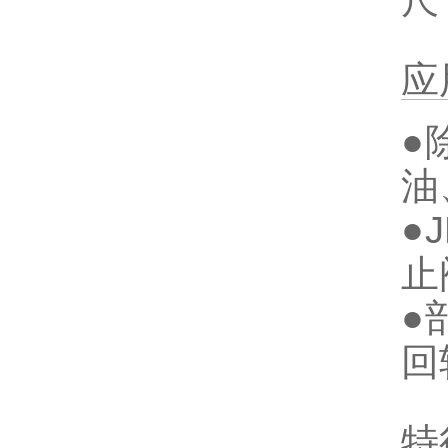
尺
应
●
油
●
止
●
回
特