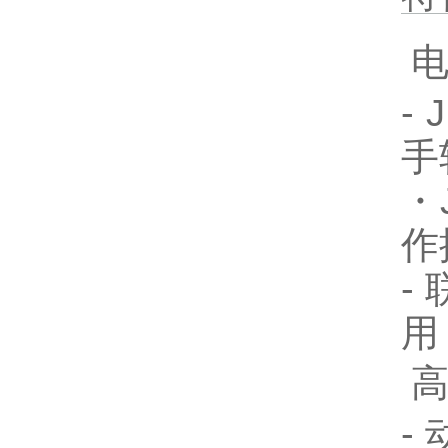
电
-
手
・
作
-
用
-