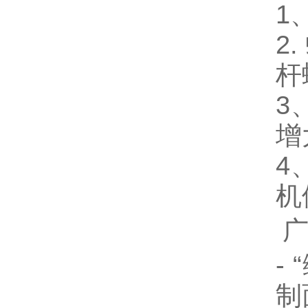
1
2
杆
3
增
4
机
-
制