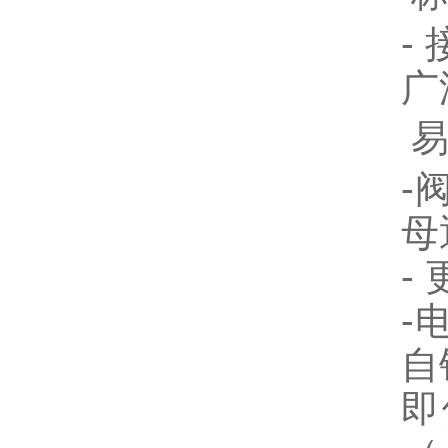
-
广
-
母
-
-
自
即