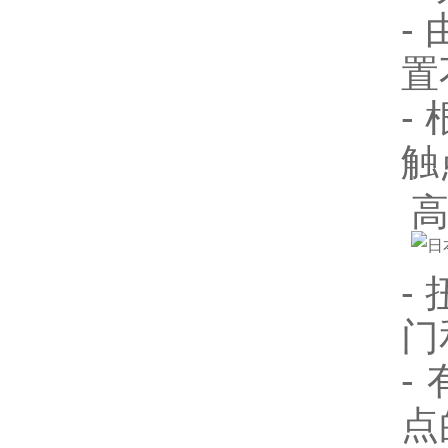
-
置
-
触
-
门
-
点