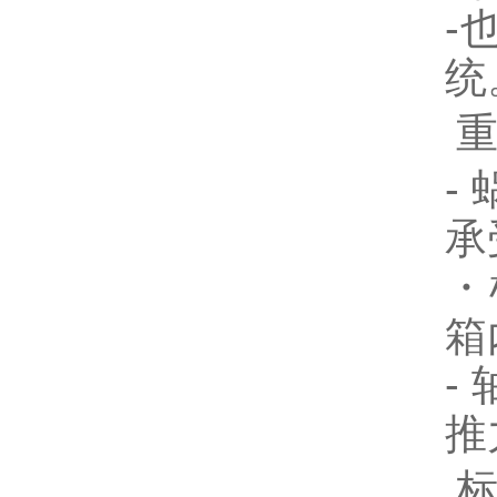
-
统
-
承
・
箱
-
推
标