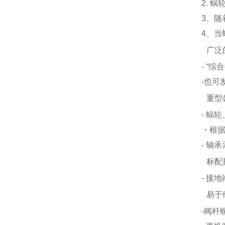
2. 
3、
4、
广泛
- “
-也可
重型
- 蜗
・根
- 轴
标配
- 接
易于
-阀杆