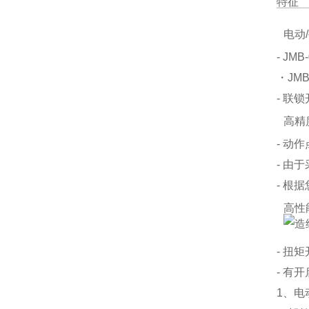
特征
电动
- J
・JM
- 联
高精
- 动
- 由
- 根
高性
- 扭
- 有
1、