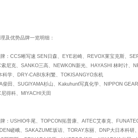
代理及优势品牌一览明细：
牌：CCS晰写速 SEN日森、EYE岩崎、REVOX莱宝克斯、SE
IC索尼克、SANKO三高、NEWKON新光、HAYASHI 林时计、
本科学、DRY-CABI东利繁、TOKISANGYO东机
TA柴田、SUGIYAMA杉山、Kakuhunt写真化学、NIPPON GE
EC尼得科、MIYACHI天田
牌：USHIO牛尾、TOPCON拓普康、AITEC艾泰克、FUNAT
ADEN嵯峨、SAKAZUME坂诘、TORAY东丽、DNP大日本科研、T