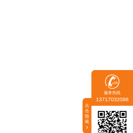
服务热线
13717032088
点
击
隐
藏