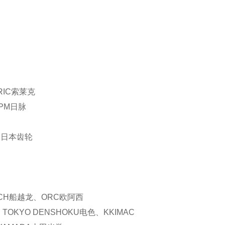
RIC索莱克
NPM日脉
AR日本齿轮
ECH船越龙、ORC欧阿西
OKYO DENSHOKU电色、KKIMAC