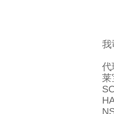
我
代
莱
S
H
N