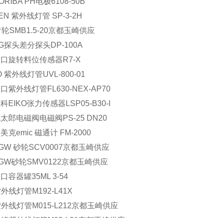
ORIBA
PH
电极
6108-50B
EN
紫外线灯管
SP-3-2H
齿轮
SMB1.5-20
京都玉崎供应
G
探头差分探头
DP-100A
进口旋转料位传感器
R7-X
O
紫外线灯管
UVL-800-01
进口紫外线灯管
FL630-NEX-AP70
宇科
EIKO
张力传感器
LSP05-B30-I
桃太郎电磁阀电磁阀
PS-25 DN20
爱美克
emic
磁通计
FM-2000
GW
砂轮
SCV0007
京都玉崎供应
GW
砂轮
SMV0122
京都玉崎供应
进口容器罐
35ML 3-54
紫外线灯管
M192-L41X
紫外线灯管
M015-L212
京都玉崎供应