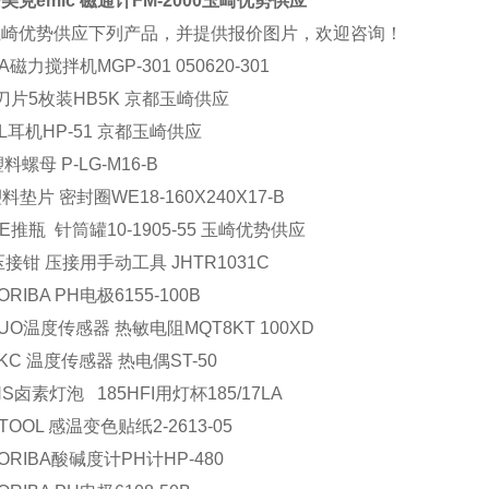
美克emic 磁通计FM-2000玉崎优势供应
玉崎优势供应下列产品，并提供报价图片，欢迎咨询！
A
磁力搅拌机
MGP-301 050620-301
刀片
5
枚装
HB5K
京都玉崎供应
L
耳机
HP-51
京都玉崎供应
塑料螺母
P-LG-M16-B
塑料垫片 密封圈
WE18-160X240X17-B
E
推瓶 针筒罐
10-1905-55
玉崎优势供应
压接钳 压接用手动工具
JHTR1031C
ORIBA
PH
电极
6155-100B
UO
温度传感器 热敏电阻
MQT8KT 100XD
KC
温度传感器 热电偶
ST-50
NS
卤素灯泡
185HFI
用灯杯
185/17LA
 TOOL
感温变色贴纸
2-2613-05
ORIBA
酸碱度计
PH
计
HP-480