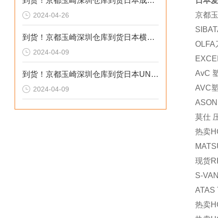
到货！京都玉崎深圳仓库到货日本成茂锻针仪MF2
日本爱
京都
2024-04-26
SIBAT
到货！京都玉崎深圳仓库到货日本横河 电导率仪传感器 SC8SG-R31-T-305-P1-A
OLFA
2024-04-09
EXCE
AvC
到货！京都玉崎深圳仓库到货日本UNITTA音波式皮带张力计U-550替换U-508
AVC
2024-04-09
ASON
莫仕 
热卖
H
MATS
现货
R
S-VA
ATAS
热卖
H