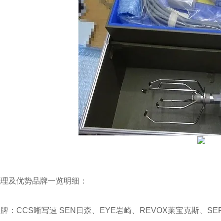
代理及优势品牌一览明细：
品牌：
CCS
晰写速
SEN
日森、
EYE
岩崎、
REVOX
莱宝克斯、
SE