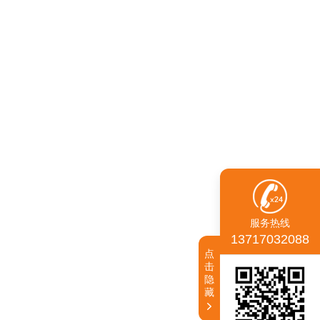
服务热线
13717032088
点
击
隐
藏