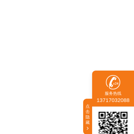
服务热线
13717032088
点
击
隐
藏