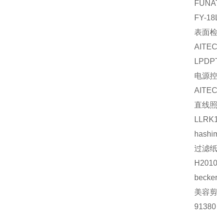
FUNA
FY-18
表面
AITE
LPDP
电源
AITE
直线
LLRK
hashi
过滤
H201
becke
美容
91380