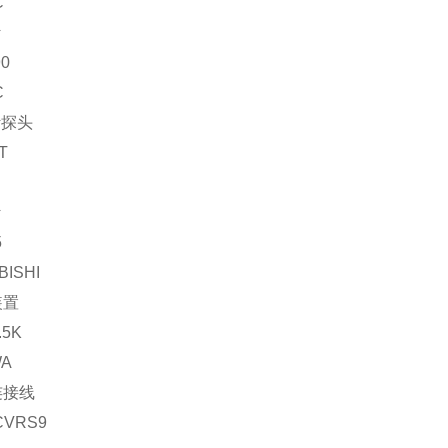
C
计
90
C
计探头
T
计
5
BISHI
装置
.5K
WA
连接线
CVRS9