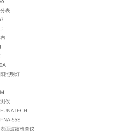
yo
千分表
67
C
纱布
H
C
00A
太阳照明灯
1M
检测仪
FUNATECH
NA-55S
：表面波纹检查仪