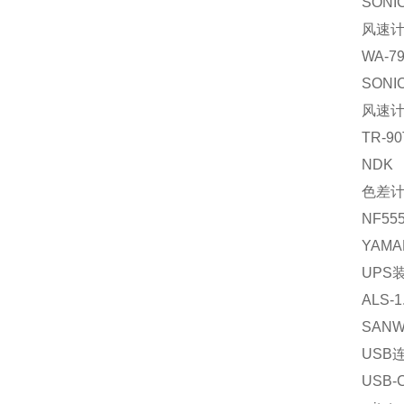
SONI
风速
WA-7
SONI
风速
TR-90
NDK
色差
NF55
YAMA
UPS
ALS-1
SAN
USB
USB-