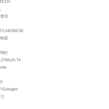
TECH
L
检查仪
C
T2-2420NCW
控制器
C
照明灯
127Wx25-74
moto
纸
00
r?Solingen
剪刀