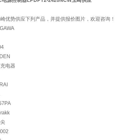
EC电源控制器LPDPT2-2420NCW玉崎供应
玉崎优势供应下列产品，并提供报价图片，欢迎咨询！
GAWA
表
04
DEN
灯充电器
RAI
纸
57PA
rakk
顶尖
002