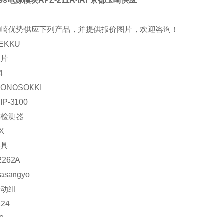
res电源模块APZ-211A-IAF京都玉崎供应
玉崎优势供应下列产品，并提供报价图片，欢迎咨询！
EKKU
贴片
4
ONOSOKKI
P-3100
：检测器
X
工具
2262A
rasangyo
驱动组
224