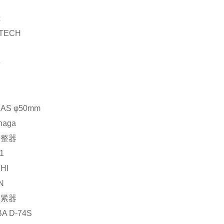
镜
TECH
号
管
AS φ50mm
naga
调整器
1
HI
-N
张紧器
A D-74S