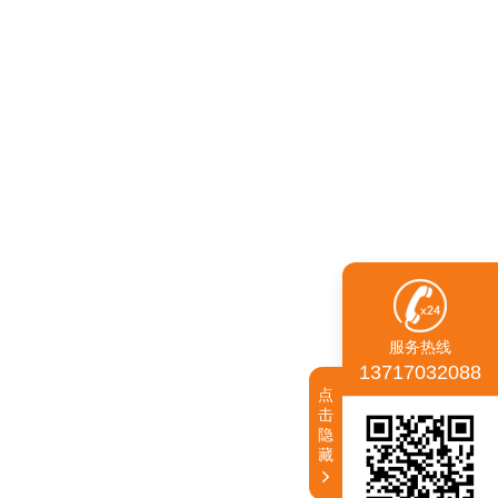
服务热线
13717032088
点
击
隐
藏