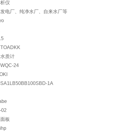
分析仪
：发电厂、纯净水厂、自来水厂等
yo
仪
15
TOADKK
：水质计
WQC-24
OKI
-SA1LB50BB100SBD-1A
abe
-02
表面板
kihp