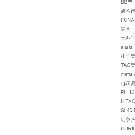
BB型
点检
FUNA
夹具
无型
totaku
排气
TAC管
matsu
电压
PH-13
HITAC
SI-40
链条
HORIB