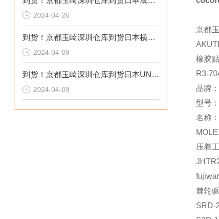
到货！京都玉崎深圳仓库到货日本成茂锻针仪MF2
coco
2024-04-26
京都
到货！京都玉崎深圳仓库到货日本横河 电导率仪传感器 SC8SG-R31-T-305-P1-A
AKUT
2024-04-09
橡胶
R3-70
到货！京都玉崎深圳仓库到货日本UNITTA音波式皮带张力计U-550替换U-508
品牌：
2024-04-09
型号：I
名称
MOLE
压着
JHTR
fujiwa
棘轮
SRD-