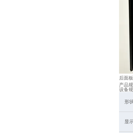
后面
产品
设备
形
显