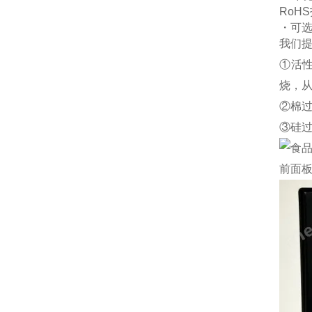
RoHS
・可
我们
①活
烧，
②棉
③硅
前面