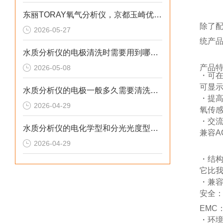
东丽TORAY氧气分析仪，京都玉崎优势供应
除了
2026-05-27
统产
水质分析仪的电极清洗时需要用到哪些工具
产品
2026-05-08
・可
可显示
水质分析仪的电极一般多久需要清洗一次
・提
2026-04-29
氧传
・交
水质分析仪的电化学型和分光光度型有什么区别
兼容A
2026-04-29
・结
它比
・兼
安全：C
EMC：
・环