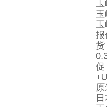
玉
玉
玉
报
货
0
促
+
原
日