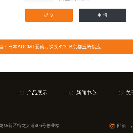
篇：
日本ADCMT爱德万探头8231B京都玉崎供应
产品展示
新闻中心
关
龙华新区梅龙大道906号创业楼
邮箱：ylx