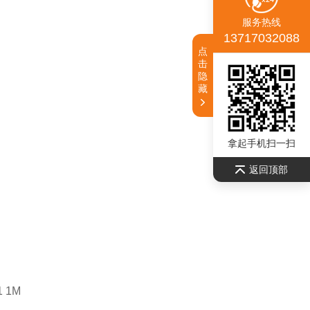
服务热线
13717032088
点
击
隐
藏
拿起手机扫一扫
返回顶部
B1 1M