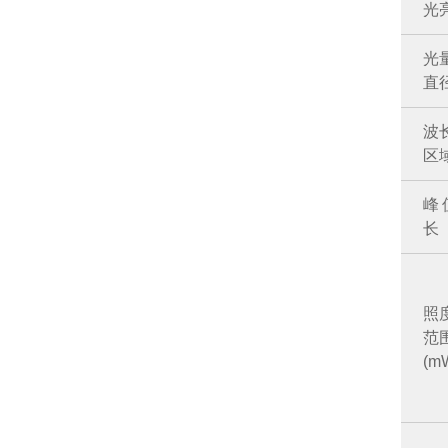
光
光
直
波
区
峰
长
照
范
(m