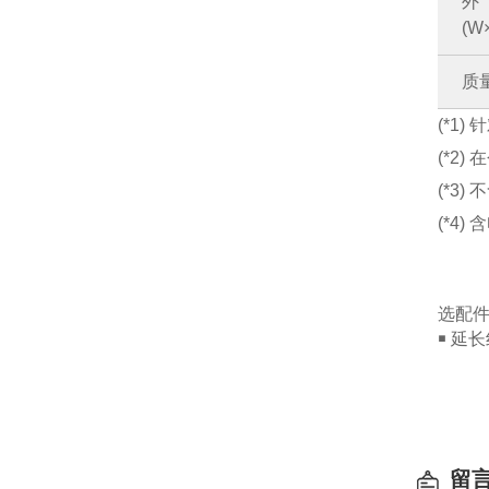
(W
质量(
(*1
(*2
(*3)
(*4)
选配
￭ 延长线
留