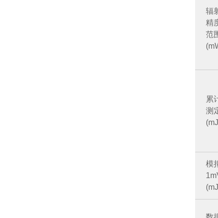
辐
精
范
(m
累
测
(mJ
模
1
(mJ
数