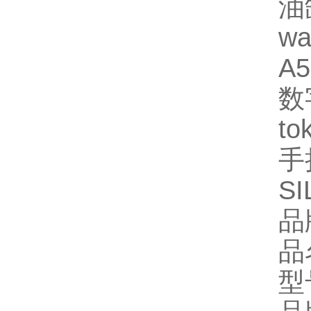
油
wa
A5
数
to
手
SI
品
品
型