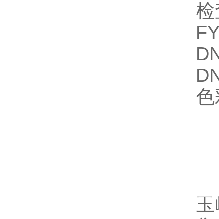
检
FY
D
DN
色
玉