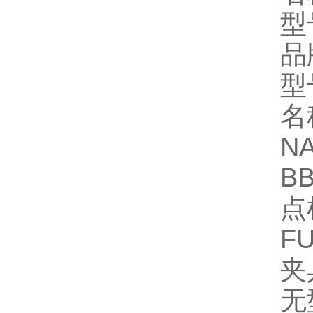
型
品
型
名
N
B
点
F
夹
无