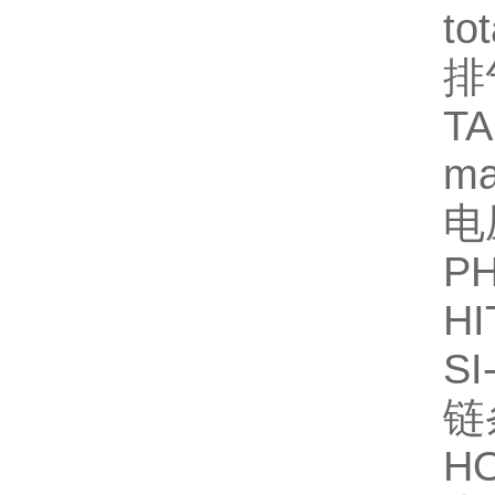
to
排
T
ma
电
PH
HI
SI
链
HO