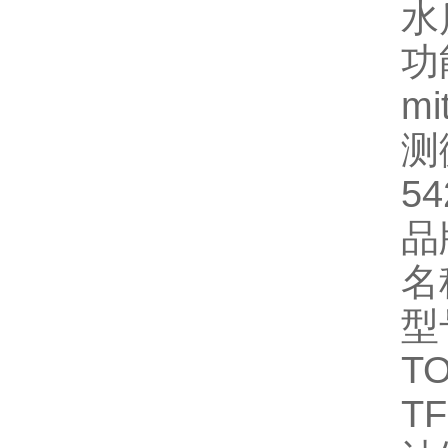
水
功
mi
测
54
品
名
型
T
TF