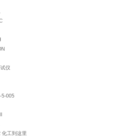
器
1
C
H
ON
测试仪
刷
5-005
I
仪
02 化工到这里