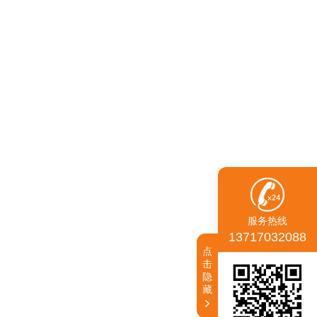
服务热线
13717032088
点
击
隐
藏