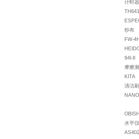
计时
TH64
ESPE
纱布
FW-4
HEID
94I-II
摩擦
KITA
清洁
NANO-
OBISH
水平
AS4