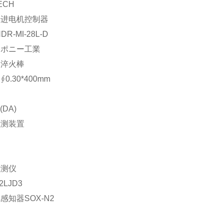
ECH
步进电机控制器
DR-MI-28L-D
：ポニー工業
：淬火棒
0.30*400mm
(DA)
检测装置
检测仪
2LJD3
感知器SOX-N2