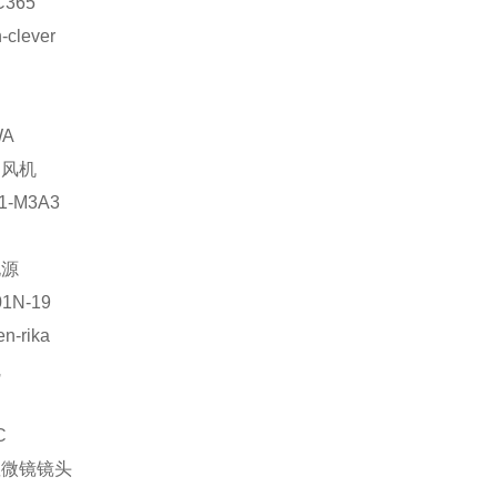
C365
-clever
网
WA
送风机
1-M3A3
电源
1N-19
en-rika
瓶
C
显微镜镜头