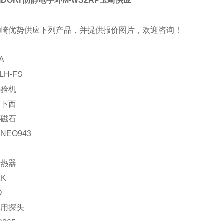
IDORI 防静电手环M-WS2AP玉崎供应
玉崎优势供应下列产品，并提供报价图片，欢迎咨询！
A
LH-FS
试验机
：下西
：磁石
NEO943
加热器
2K
O
计用探头