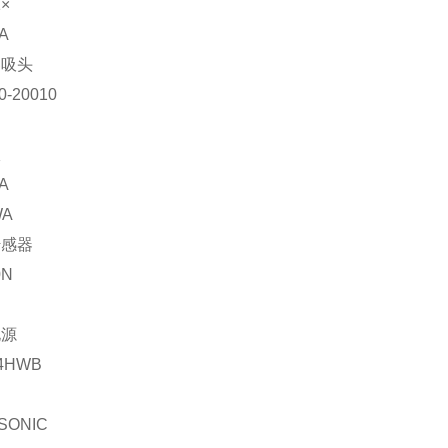
1×
A
器吸头
0-20010
仪
A
WA
传感器
0N
电源
4HWB
SONIC