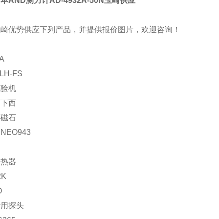
本AND测力计AD-4932A-50N玉崎供应
玉崎优势供应下列产品，并提供报价图片，欢迎咨询！
A
LH-FS
试验机
：下西
：磁石
NEO943
加热器
2K
O
计用探头