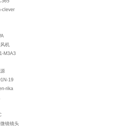
C365
-clever
网
WA
送风机
1-M3A3
电源
1N-19
en-rika
瓶
C
显微镜镜头