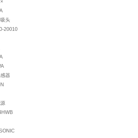
1×
A
器吸头
0-20010
仪
A
WA
传感器
0N
电源
4HWB
SONIC