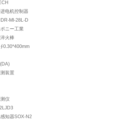
ECH
步进电机控制器
DR-MI-28L-D
：ポニー工業
：淬火棒
0.30*400mm
(DA)
检测装置
检测仪
2LJD3
感知器SOX-N2