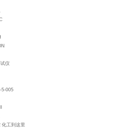
器
1
C
H
ON
测试仪
刷
5-005
I
仪
02 化工到这里