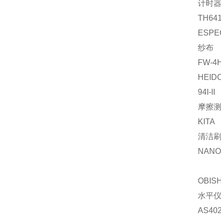
计时
TH64
ESPE
纱布
FW-4
HEID
94I-II
摩擦
KITA
清洁
NANO-
OBISH
水平
AS4