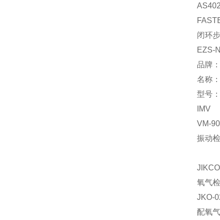
AS4
FAST
闭环
EZS-N
品牌
名称
型号：∮
IMV
VM-90
振动
JIKCO
氧气
JKO-0
配氧气