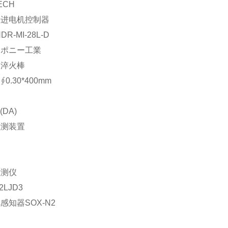
ECH
步进电机控制器
DR-MI-28L-D
：ポニー工業
：淬火棒
0.30*400mm
(DA)
检测装置
检测仪
2LJD3
感知器SOX-N2