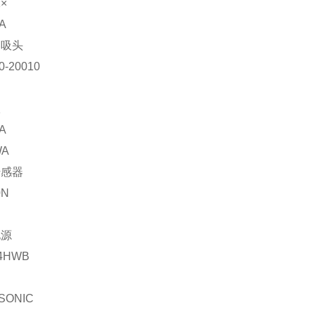
1×
A
器吸头
0-20010
仪
A
WA
传感器
0N
电源
4HWB
SONIC