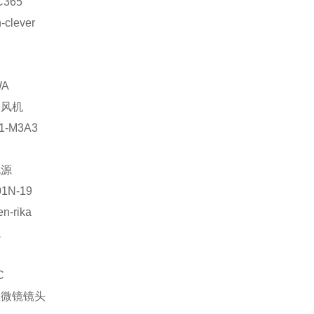
C365
-clever
网
WA
送风机
1-M3A3
电源
1N-19
en-rika
瓶
C
显微镜镜头