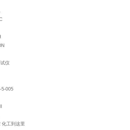
器
1
C
H
ON
测试仪
刷
5-005
I
仪
02 化工到这里