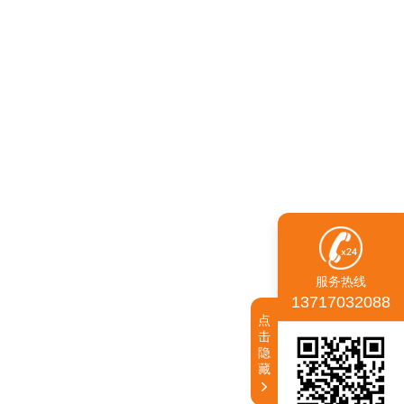
服务热线
13717032088
点
击
隐
藏