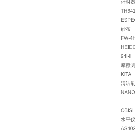
计时
TH64
ESPE
纱布
FW-4
HEID
94I-II
摩擦
KITA
清洁
NANO-
OBISH
水平
AS4