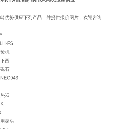
本KITA清洁刷NANO-5-005玉崎供应
玉崎优势供应下列产品，并提供报价图片，欢迎咨询！
A
LH-FS
试验机
：下西
：磁石
NEO943
加热器
2K
O
计用探头