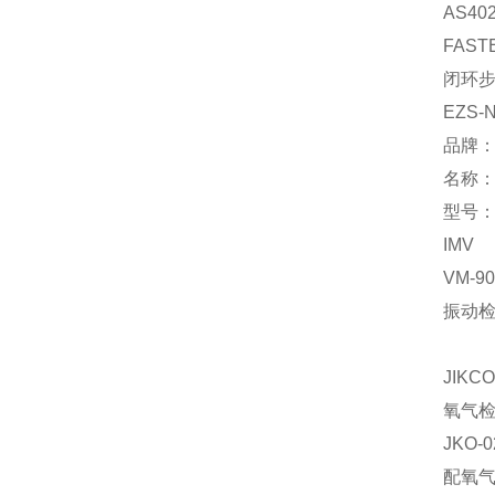
AS4
FAST
闭环
EZS-N
品牌
名称
型号：∮
IMV
VM-90
振动
JIKCO
氧气
JKO-0
配氧气