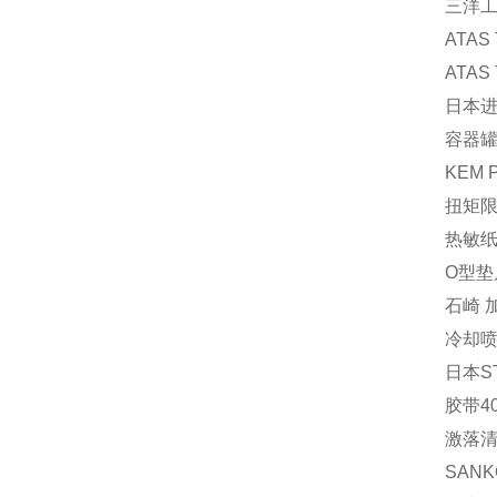
三洋工
ATAS
ATAS
日本进
容器罐 
KEM 
扭矩限
热敏纸 
O型垫片
石崎 加
冷却喷
日本S
胶带40
激落清
SAN