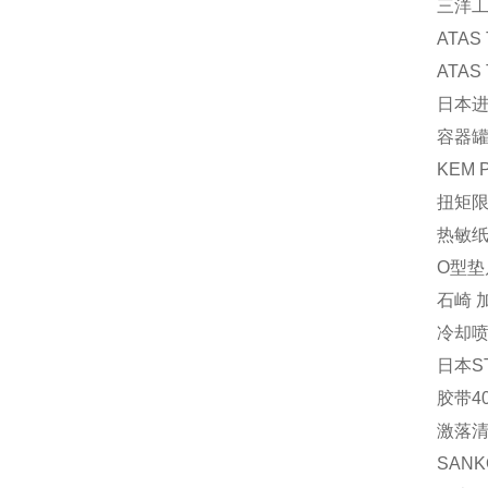
三洋工
ATAS
ATAS
日本进
容器罐 
KEM 
扭矩限
热敏纸 
O型垫片
石崎 加
冷却喷
日本S
胶带40
激落清
SAN