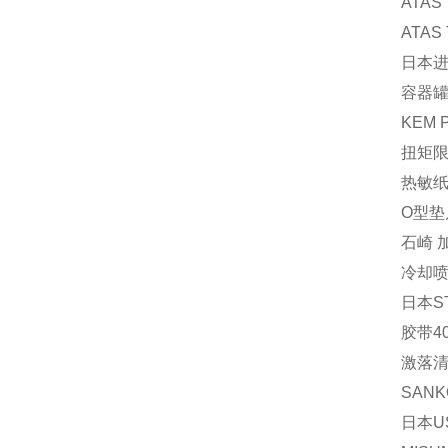
ATAS
ATAS
日本进
容器罐 
KEM 
扭矩限
热敏纸 
O型垫片
石崎 加
冷却喷
日本S
胶带40
激落清
SAN
日本U