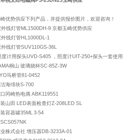
本桃太郎电磁阀PS-25DN25玉崎供应
玉崎优势供应下列产品，并提供报价图片，欢迎咨询！
紫外线灯管ML1500DH-9 京都玉崎优势供应
外线灯管HL1000DL-1
外线灯管SUV110GS-36L
照度计用探头UVD-S405 ，照度计UIT-250+探头一套使用
YAMA桐山 玻璃烧杯SC-85Z-3W
YO马桥管81-0452
洁海绵块S-700
口冈崎热电偶 ABK119551
装山田 LED表面检查灯Z-208LED SL
容器罐35ML 3-54
SCS057NK
业株式会社 增压器DB-3233A-01