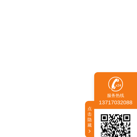
服务热线
13717032088
点
击
隐
藏