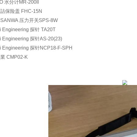
O 水分计MR-200II
詰保险盖 FHC-15N
SANWA 压力开关SPS-8W
i Engineering 探针 TA20T
i Engineering 探针AS-20(23)
i Engineering 探针NCP18-F-SPH
 CMP02-K