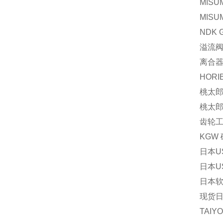
MISU
MISU
NDK 
溢流阀P
离合器V
HORI
桃太郎 
桃太郎 
齿轮工业
KGW 
日本U
日本US
日本软管
现货日本
TAIY