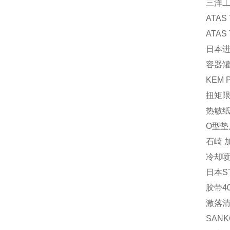
三洋工
ATAS
ATAS
日本进
容器罐 
KEM 
扭矩限
热敏纸 
O型垫片
石崎 加
冷却喷
日本S
胶带40
激落清
SAN