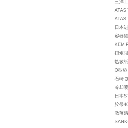
三洋工
ATAS
ATAS
日本进
容器罐 
KEM 
扭矩限
热敏纸 
O型垫片
石崎 加
冷却喷
日本S
胶带40
激落清
SAN