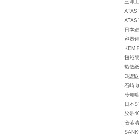
三洋工
ATAS
ATAS
日本进
容器罐 
KEM 
扭矩限
热敏纸 
O型垫片
石崎 加
冷却喷
日本S
胶带40
激落清
SAN