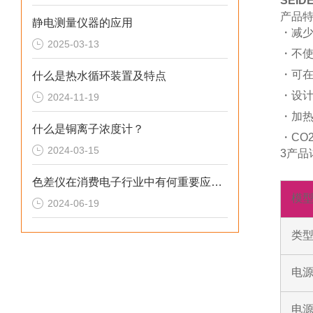
SEI
产品
静电测量仪器的应用
・减
2025-03-13
・不
・可
什么是热水循环装置及特点
・设
2024-11-19
・加
什么是铜离子浓度计？
・CO
2024-03-15
3产品
色差仪在消费电子行业中有何重要应用？
模
2024-06-19
类
电源
电