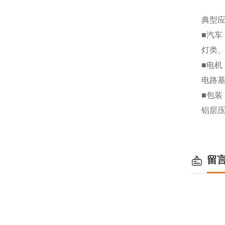
典型
■汽车
灯类
■电机
电路
■包装
铝层
留