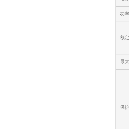
功率
额定
最
保