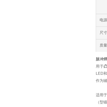
电
尺寸
质
脉冲
用于
凸
LED
作为
适用
（型锻