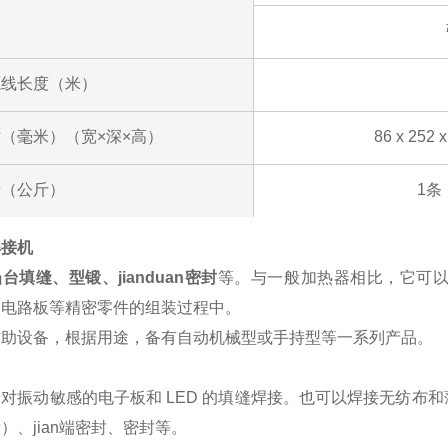
源线长度（米）
（毫米）（宽×深×高）
86 x 25
量（公斤）
1条
焊接机
台填缝、型锻、jianduan密封
等。与一般加热器相比，它可
和电路板等精密零件的组装过程中。
辅助设备，根据用途，备有自动机械型或手持型等一系列产品。
于对振动敏感的电子板和
LED
的填缝焊接。也可以焊接无纺布和
）、jian端密封、密封等。