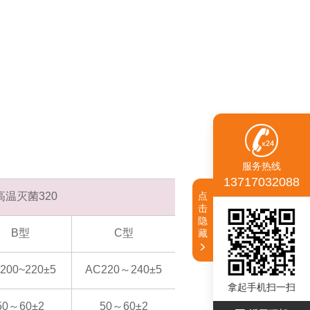
服务热线
13717032088
点
高温灭菌320
击
隐
B型
C型
藏
200~220±5
AC220～240±5
拿起手机扫一扫
50～60±2
50～60±2