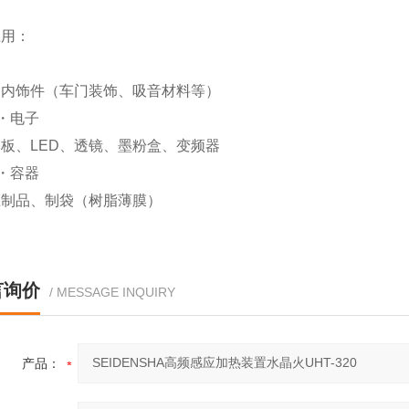
应用：
、内饰件（车门装饰、吸音材料等）
・电子
基板、
LED
、透镜、墨粉盒、
变频器
・容器
压制品、制袋（树脂薄膜）
言询价
/ MESSAGE INQUIRY
产品：