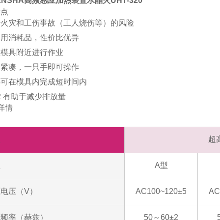
DENSHA高频感应加热装置水晶火UHT-320
特点
少火灾和工伤事故（工人烧伤等）的风险
使用消耗品，性价比优异
在模具附近进行作业
计紧凑，一只手即可操作
热可在模具内完成短时间内
2 有助于减少排放量
详情
型
超
型
A型
电压（V）
AC100~120±5
AC
源频率（赫兹）
50～60±2