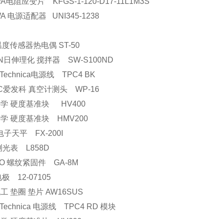
A电阻应变片 KFGS-1-120-D17-11L1M3S
A 电源适配器 UNI345-1238
温度传感器热电偶 ST-50
SIN日伸理化 搅拌器 SW-S100ND
o Technica电源线 TPC4 BK
AC爱发科 真空计测头 WP-16
学 硬度基准块 HV400
学 硬度基准块 HMV200
 电子天平 FX-200I
测光表 L858D
KO 螺纹紧固件 GA-8M
电极 12-07105
工 垫圈 垫片 AW16SUS
o Technica 电源线 TPC4 RD 模块