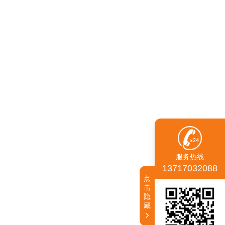
服务热线
13717032088
点
击
隐
藏