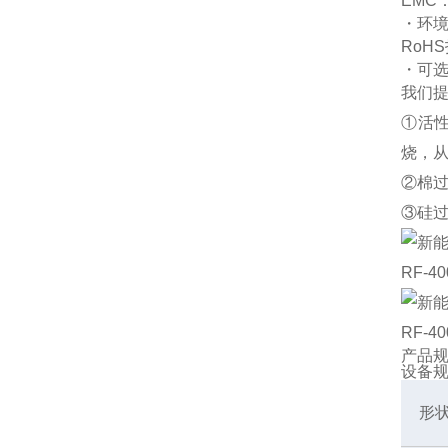
EMC：
・环
RoHS
・可
我们
①活
烧，
②棉
③硅
RF-4
RF-4
产品
设备
形