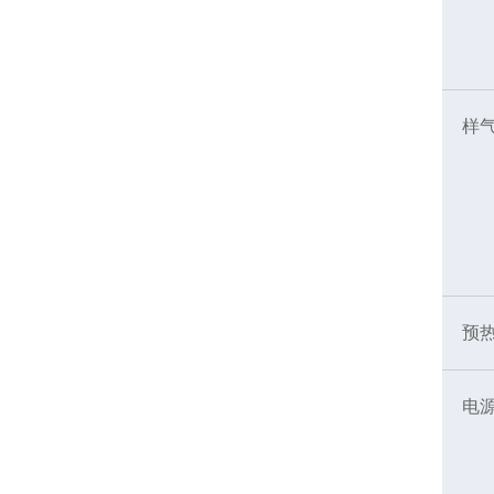
样
预
电