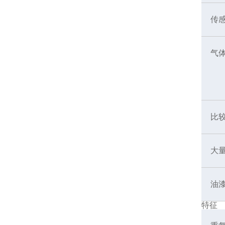
传
气
比
大
油
特征