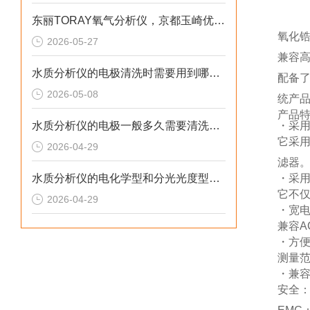
东丽TORAY氧气分析仪，京都玉崎优势供应
氧化锆
2026-05-27
兼容
水质分析仪的电极清洗时需要用到哪些工具
配备
2026-05-08
统产
产品
水质分析仪的电极一般多久需要清洗一次
・采
它采
2026-04-29
滤器
水质分析仪的电化学型和分光光度型有什么区别
・采
它不
2026-04-29
・宽
兼容A
・方
测量范
・兼
安全：C