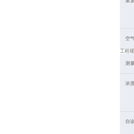
重
空
工程
测
浓
自