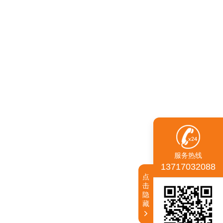
服务热线
13717032088
点
击
隐
藏