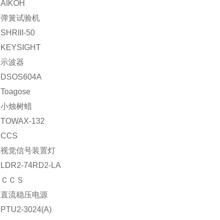
AIKOH
：弹簧试验机
HRIII-50
KEYSIGHT
：示波器
DSOS604A
oagose
：小烛树蜡
OWAX-132
CCS
：视觉信号装置灯
DR2-74RD2-LA
：ＣＣＳ
：直流稳压电源
TU2-3024(A)