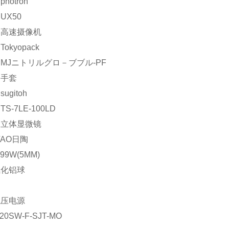
hotron
UX50
：高速摄像机
okyopack
MJニトリルグロ－ブブル-PF
：手套
ugitoh
S-7LE-100LD
：立体显微镜
TAO日陶
999W(5MM)
氧化铝球
稳压电源
20SW-F-SJT-MO