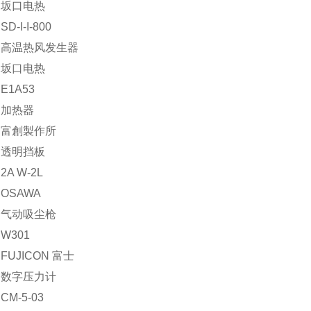
：坂口电热
-I-I-800
：高温热风发生器
：坂口电热
E1A53
：加热器
：富創製作所
：透明挡板
A W-2L
OSAWA
：气动吸尘枪
W301
FUJICON 富士
：数字压力计
M-5-03