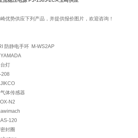
直流稳压电源 PJ-1505-2CA玉崎供应
玉崎优势供应下列产品，并提供报价图片，欢迎咨询！
RI 防静电手环 M-WS2AP
YAMADA
：台灯
-208
JIKCO
：气体传感器
OX-N2
wimach
S-120
：密封圈