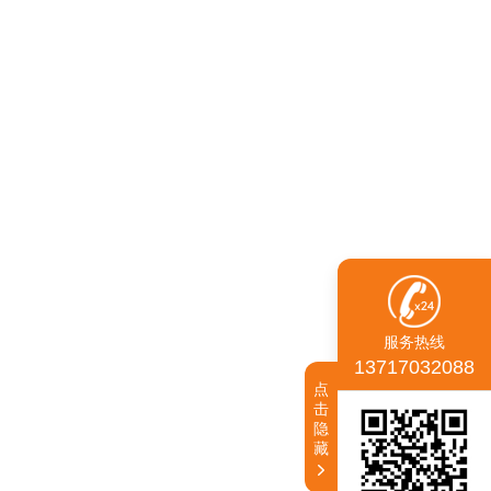
服务热线
13717032088
点
击
隐
藏