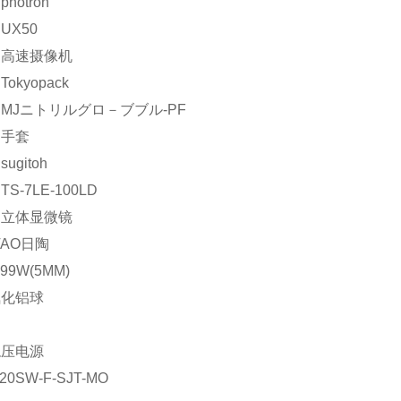
hotron
UX50
：高速摄像机
okyopack
MJニトリルグロ－ブブル-PF
：手套
ugitoh
S-7LE-100LD
：立体显微镜
TAO日陶
999W(5MM)
氧化铝球
稳压电源
20SW-F-SJT-MO