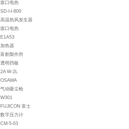
：坂口电热
-I-I-800
：高温热风发生器
：坂口电热
E1A53
：加热器
：富創製作所
：透明挡板
A W-2L
OSAWA
：气动吸尘枪
W301
FUJICON 富士
：数字压力计
M-5-03