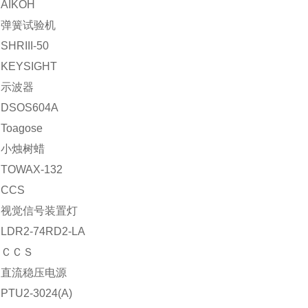
AIKOH
：弹簧试验机
HRIII-50
KEYSIGHT
：示波器
DSOS604A
oagose
：小烛树蜡
OWAX-132
CCS
：视觉信号装置灯
DR2-74RD2-LA
：ＣＣＳ
：直流稳压电源
TU2-3024(A)