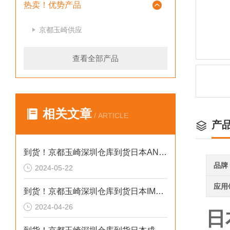
热卖！优势产品
京都玉崎供应
查看全部产品
相关文章
/ ARTICLE
产
到货！京都玉崎深圳仓库到货日本AND 电子秤HV-60KCEP
品牌
2024-05-22
应用
到货！京都玉崎深圳仓库到货日本IMADA 推拉力计 DST-20N
2024-04-26
日