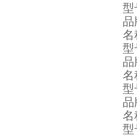
型
品
名
型
品
名
型
品
名
型