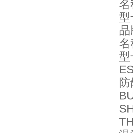
名
型
品
名
型
E
防
B
S
TH