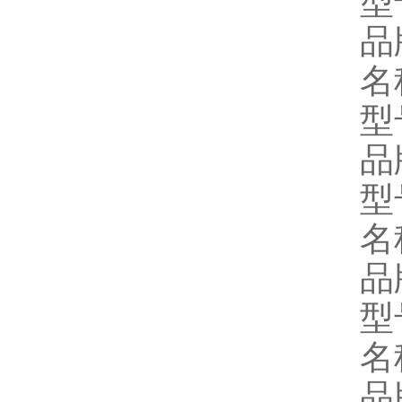
型
品
名
型
品
型
名
品
型
名
品