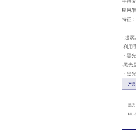
手持
应用/
特征
- 超
-利
・黑光
-黑光
・黑光
产品
黑光
NU-6