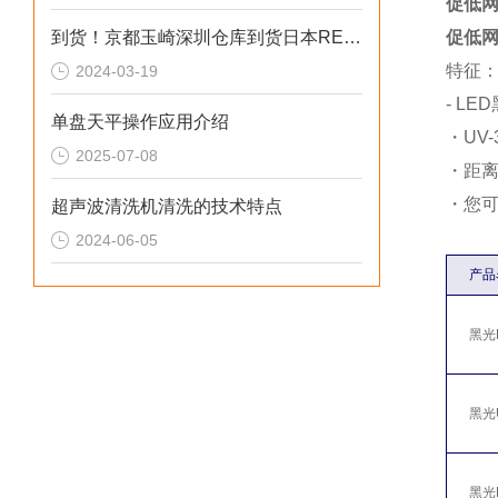
促低网
到货！京都玉崎深圳仓库到货日本REVOX 电源 PB-600S
促低网
特征
2024-03-19
- L
单盘天平操作应用介绍
・UV
2025-07-08
・距离
・您
超声波清洗机清洗的技术特点
2024-06-05
产品
黑光P
黑光U
黑光L