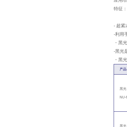
应用/
特征
- 超
-利
・黑光
-黑光
・黑光
产品
黑光
NU-6
黑光