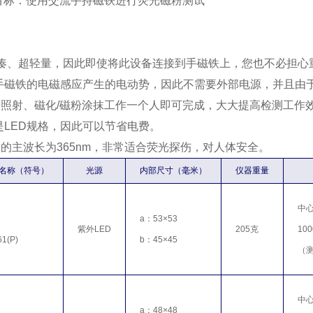
目标：使用交流手持磁铁进行荧光磁粉测试
：
紧凑、超轻量，因此即使将此设备连接到手磁铁上，您也不必担心
用手磁铁的电磁感应产生的电动势，因此不需要外部电源，并且由
照射、磁化/磁粉涂抹工作一个人即可完成，大大提高检测工作
是LED规格，因此可以节省电费。
的主波长为365nm，非常适合荧光探伤，对人体安全。
名称（符号）
光源
内部尺寸（毫米）
仪器重量
中心
a：53×53
紫外LED
205克
10
1(P)
b：45×45
（测
中心
a：48×48