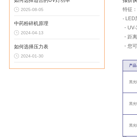
如何选择适合的UV灯功率
报价快
特征
2025-08-05
- L
中药粉碎机原理
・UV
2024-04-13
・距离
・您
如何选择压力表
2024-01-30
产品
黑光P
黑光U
黑光L