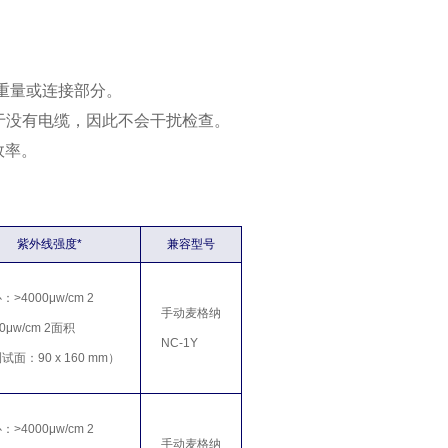
重量或连接部分。
于没有电缆，因此不会干扰检查。
效率。
紫外线强度*
兼容型号
：>4000μw/cm 2
手动麦格纳
00μw/cm 2面积
NC-1Y
试面：90 x 160 mm）
：>4000μw/cm 2
手动麦格纳