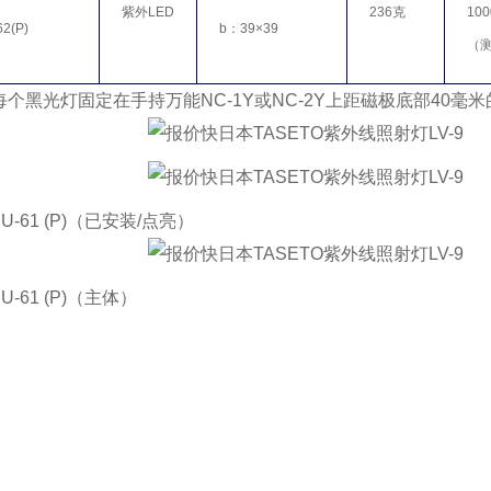
紫外LED
236克
10
2(P)
b：39×39
（测
每个黑光灯固定在手持万能NC-1Y或NC-2Y上距磁极底部40
U-61 (P)（已安装/点亮）
U-61 (P)（主体）