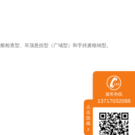
一般检查型、吊顶悬挂型（广域型）和手持麦格纳型。
服务热线
13717032088
点
击
隐
藏