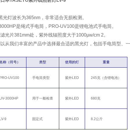
日本TASETO紫外线照射灯LV-9
：
ED黑光灯波长为365nm，非常适合无损检测。
-3000HP是绳式手电筒，PRO-UV100是锂电池式手电筒。
滤光片381mm处，紫外线辐照度大于1000μw/cm 2。
可以从我们丰富的产品中选择最合适的黑光灯，包括手电筒型、
名称（符号）
类型
使用的灯
重量
RO-UV100
手电筒类型
紫外LED
245克（含锂电池）
V-3000HP
用于一般检查
紫外LED
680克
V-9
固定式
紫外LED
8.2公斤