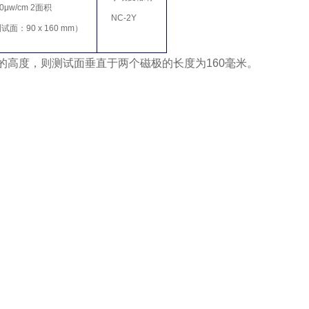
00μw/cm 2面积
NC-2Y
试面：90 x 160 mm）
毫米的高度，则测试面垂直于两个磁极的长度为160毫米。