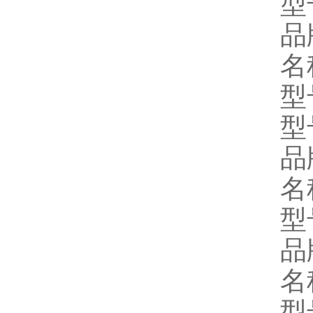
型
品
名
型
型
品
名
型
品
名
型