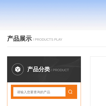
产品展示
/ PRODUCTS PLAY
产品分类
/ PRODUCT