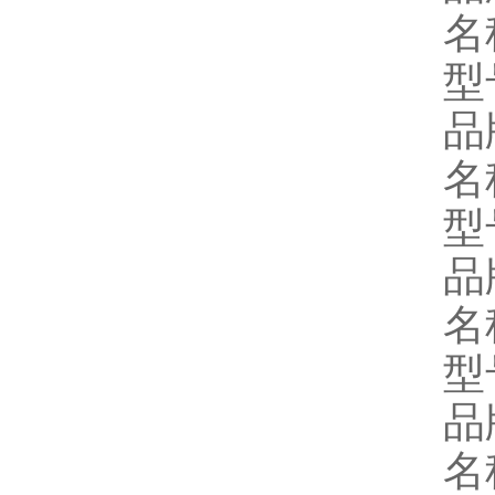
名
型
品
名
型
品
名
型
品
名