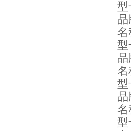
型
品牌
名
型
品
名
型
品
名
型