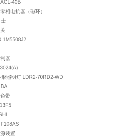
CL-40B
：零相电抗器（磁环）
富士
开关
-1M5508J2
控制器
3024(A)
形照明灯 LDR2-70RD2-WD
IBA
机色带
13F5
SHI
DF108AS
光源装置