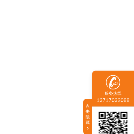
服务热线
13717032088
点
击
隐
藏