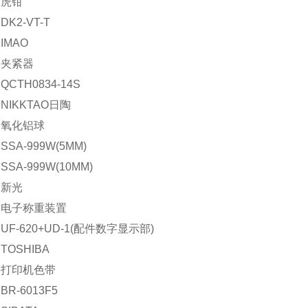
：虎钳
K2-VT-T
IMAO
：夹紧器
CTH0834-14S
NIKKTAO日陶
：氧化铝球
SA-999W(5MM)
SA-999W(10MM)
：新光
：电子称重装置
UF-620+UD-1(配件数字显示部)
TOSHIBA
：打印机色带
R-6013F5