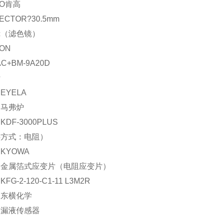
KO肯高
ECTOR?30.5mm
镜（滤色镜）
ON
AC+BM-9A20D
计
EYELA
：马弗炉
DF-3000PLUS
热方式：电阻）
KYOWA
：金属箔式应变片（电阻应变片）
FG-2-120-C1-11 L3M2R
：东横化学
：漏液传感器