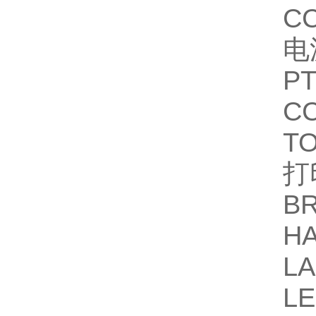
C
电
PT
C
T
打
BR
HA
LA
L