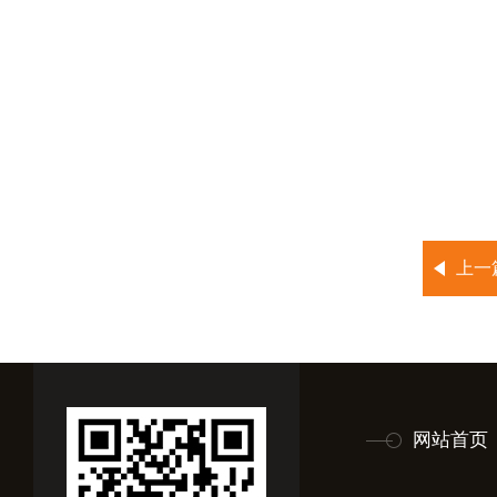
上一
网站首页