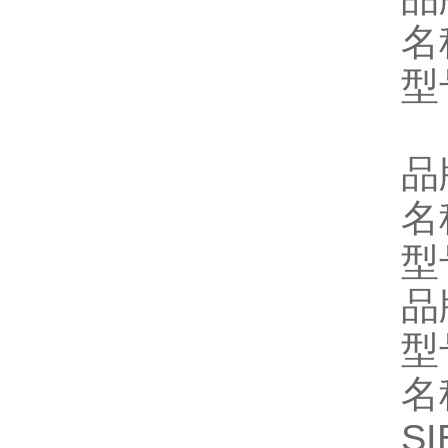
名
型
品
名
型
品
型号
名
SI