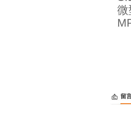
微
M
留