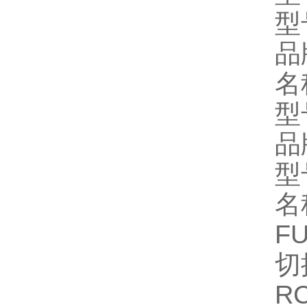
型
品
名
型
品
型
名
F
切
RC