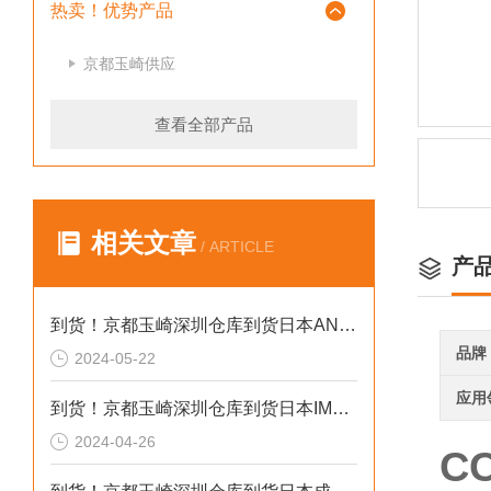
热卖！优势产品
京都玉崎供应
查看全部产品
相关文章
/ ARTICLE
产
到货！京都玉崎深圳仓库到货日本AND 电子秤HV-60KCEP
品牌
2024-05-22
应用
到货！京都玉崎深圳仓库到货日本IMADA 推拉力计 DST-20N
2024-04-26
C