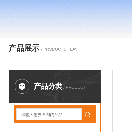
产品展示
/ PRODUCTS PLAY
产品分类
/ PRODUCT