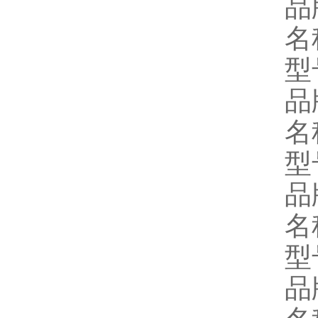
品
名
型号
品
名
型
品
名
型
品牌