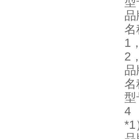
型
品
名
1
2，
品
名
型
4
*
品