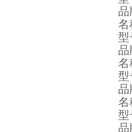
品
名
型
品
名
型
品
名
型
品