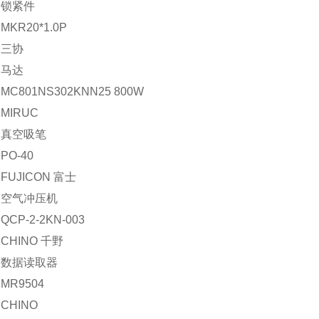
：锁紧件
KR20*1.0P
：三协
：马达
C801NS302KNN25 800W
MIRUC
：真空吸笔
O-40
FUJICON 富士
：空气冲压机
CP-2-2KN-003
CHINO 千野
：数据读取器
MR9504
CHINO