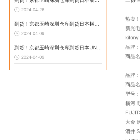
到货！京都玉崎深圳仓库到货日本成茂锻针仪MF2
三协 
2024-04-26
热卖！
到货！京都玉崎深圳仓库到货日本横河 电导率仪传感器 SC8SG-R31-T-305-P1-A
新光电
2024-04-09
kilo
品牌：
到货！京都玉崎深圳仓库到货日本UNITTA音波式皮带张力计U-550替换U-508
商品名称
2024-04-09
品牌：
商品
型号：Z
横河 电
FUJI
大金 活
酒井 S