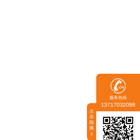
服务热线
13717032088
点
击
隐
藏